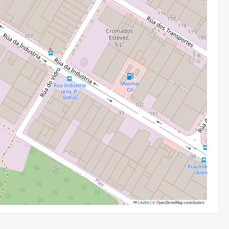
Leaflet
|
© OpenStreetMap contributors