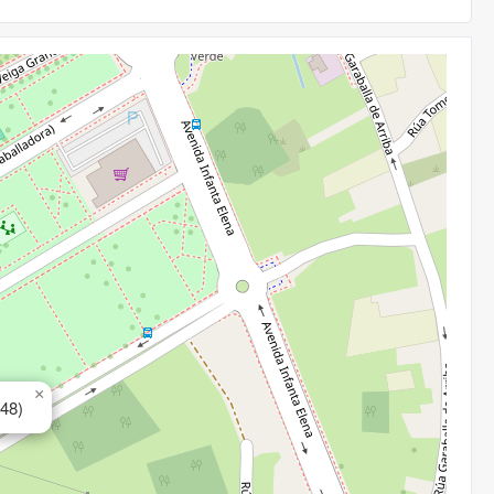
×
 48)