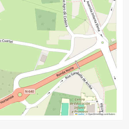
Leaflet
|
© OpenStreetMap contributors