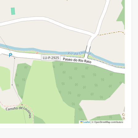
Leaflet
|
© OpenStreetMap contributors