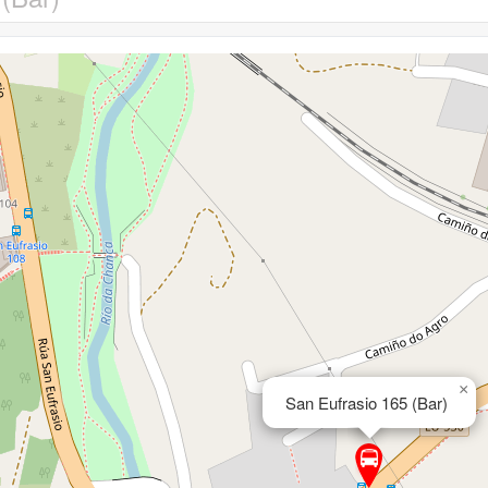
×
San Eufrasio 165 (Bar)