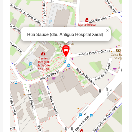
×
Rúa Saúde (dte. Antiguo Hospital Xeral)