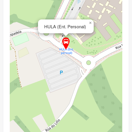
×
HULA (Ent. Personal)