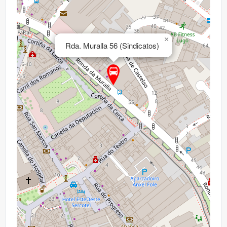
×
Rda. Muralla 56 (Sindicatos)